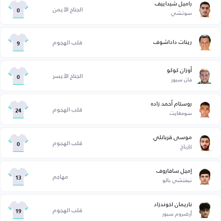
راميل شيداييف
الجناح الأيمن
سوتشي
0
رينات داداشوف
قلب الهجوم
9
أوزان كوكو
الجناح الأيسر
فان سبور
0
روستام أحمد زاده
قلب الهجوم
سومغايت
24
موسى قربانلي
قلب الهجوم
كارباخ
0
إميل سافاروف
مهاجم
نيفتشي باكو
13
ناريمان اخوندزاد
قلب الهجوم
أرضروم سبور
19