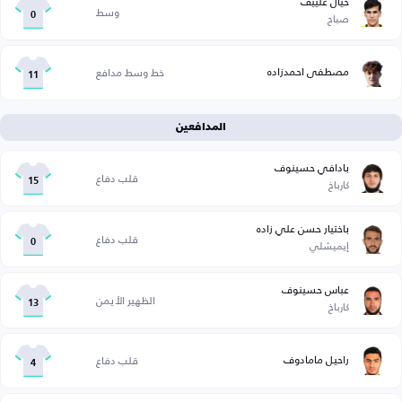
خيال علييف
وسط
صباح
0
مصطفى احمدزاده
خط وسط مدافع
11
المدافعين
بادافي حسينوف
قلب دفاع
كارباخ
15
باختيار حسن علي زاده
قلب دفاع
إيميشلي
0
عباس حسينوف
الظهير الأيمن
كارباخ
13
راحيل مامادوف
قلب دفاع
4