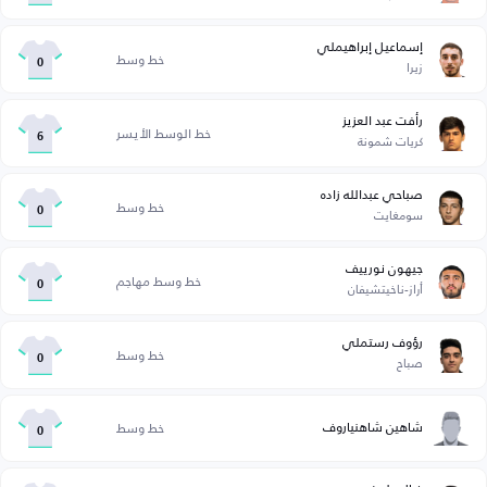
إسماعيل إبراهيملي
خط وسط
زيرا
0
رأفت عبد العزيز
خط الوسط الأيسر
كريات شمونة
6
صباحي عبدالله زاده
خط وسط
سومغايت
0
جيهون نورييف
خط وسط مهاجم
أراز-ناخيتشيفان
0
رؤوف رستملي
خط وسط
صباح
0
شاهين شاهنياروف
خط وسط
0