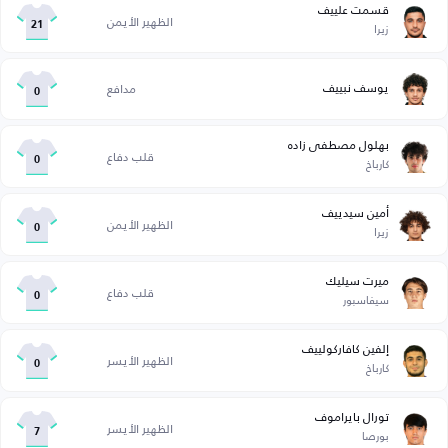
قسمت علييف
الظهير الأيمن
زيرا
21
يوسف نبييف
مدافع
0
بهلول مصطفى زاده
قلب دفاع
كارباخ
0
أمين سيدييف
الظهير الأيمن
زيرا
0
ميرت سيليك
قلب دفاع
سيفاسبور
0
إلفين كافاركولييف
الظهير الأيسر
كارباخ
0
تورال بايراموف
الظهير الأيسر
بورصا
7