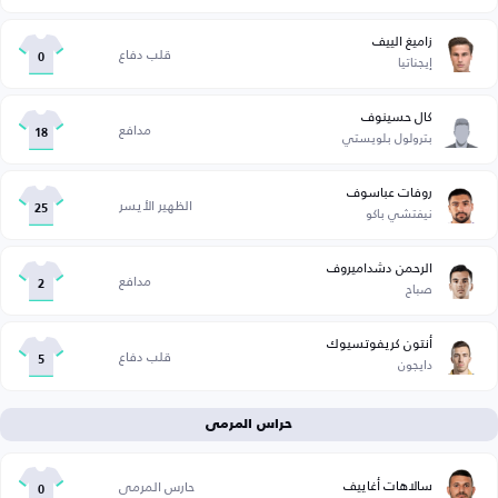
زاميغ الييف
قلب دفاع
إيجناتيا
0
كال حسينوف
مدافع
بترولول بلويستي
18
روفات عباسوف
الظهير الأيسر
نيفتشي باكو
25
الرحمن دشداميروف
مدافع
صباح
2
أنتون كريفوتسيوك
قلب دفاع
دايجون
5
حراس المرمى
سالاهات أغاييف
حارس المرمى
0