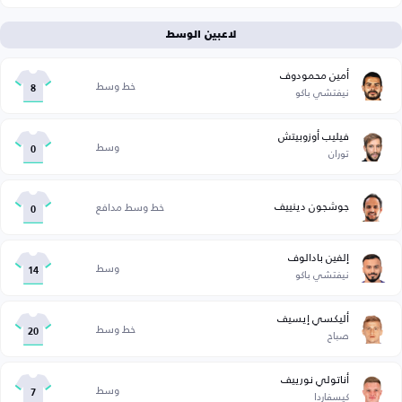
لاعبين الوسط
أمين محمودوف
خط وسط
نيفتشي باكو
8
فيليب أوزوبيتش
وسط
توران
0
جوشجون دينييف
خط وسط مدافع
0
إلفين بادالوف
وسط
نيفتشي باكو
14
أليكسي إيسيف
خط وسط
صباح
20
أناتولي نورييف
وسط
كيسفاردا
7