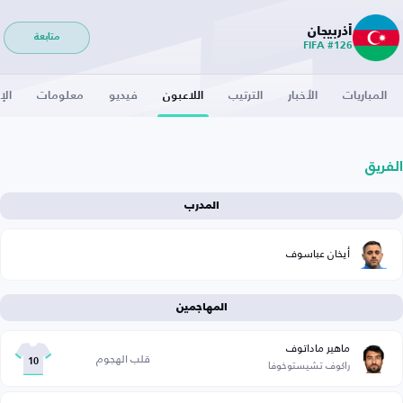
أذربيجان
متابعة
FIFA #126
المباريات
الأخبار
الترتيب
اللاعبون
فيديو
معلومات
الإ
الفريق
المدرب
أيخان عباسوف
المهاجمين
ماهير ماداتوف
قلب الهجوم
راكوف تشيستوخوفا
10