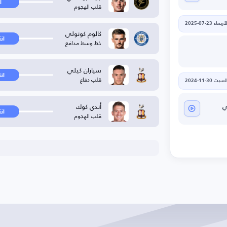
ا
قلب الهجوم
أربعاء 23-07-2025
كالوم كونولي
ان
خط وسط مدافع
سياران كيلي
ان
قلب دفاع
لسبت 30-11-2024
أندي كوك
ي
ان
قلب الهجوم