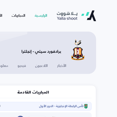
الرئيسية
المباريات
ال
برادفورد سيتي - إنجلترا
الأخبار
اللاعبون
فيديو
معلوم
المباريات القادمة
كأس الرابطة الإنجليزية - الدور الأول
ا