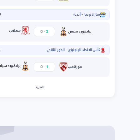
مباراة ودية - أندية
ال
-
ميدلزبره
0
2
برادفورد سيتي
كأس الاتحاد الإنجليزي - الدور الثاني
ا
-
برادفورد سيت
0
1
موركامب
المزيد