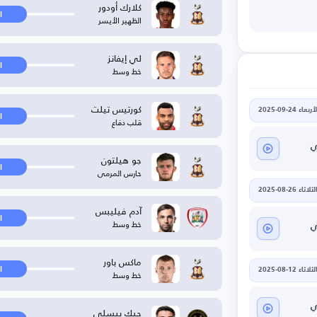
كلارك أودور
ا
الظهير الأيسر
لي إيفانز
ا
خط وسط
كورتيس تيلت
أربعاء 24-09-2025
ا
قلب دفاع
ي
جو هيلتون
ا
حارس المرمى
لثلاثاء 26-08-2025
آدم فيليبس
ا
خط وسط
ي
ماكس باور
ا
لثلاثاء 12-08-2025
خط وسط
ي
جيك بيسلي