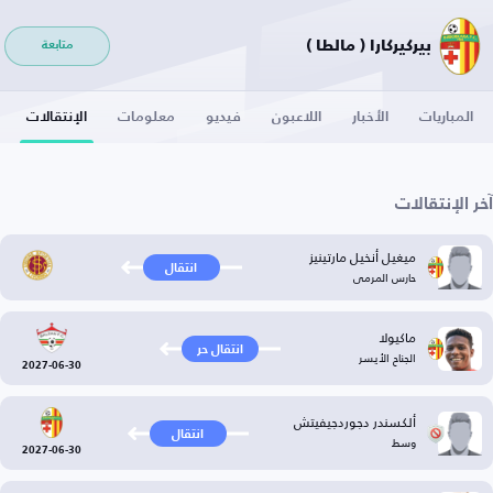
بيركيركارا ( مالطا )
متابعة
المباريات
الأخبار
اللاعبون
فيديو
معلومات
الإنتقالات
آخر الإنتقالات
ميغيل أنخيل مارتينيز
انتقال
حارس المرمى
ماكيولا
انتقال حر
الجناح الأيسر
2027-06-30
ألكسندر دجوردجيفيتش
انتقال
وسط
2027-06-30