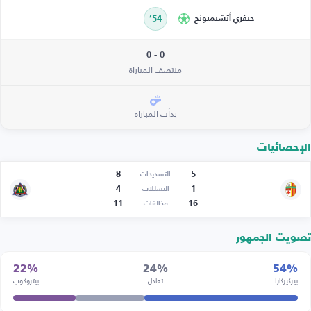
جيفري أتشيمبونج
54’
0 - 0
منتصف المباراة
بدأت المباراة
الإحصائيات
8
5
التسديدات
4
1
التسللات
11
16
مخالفات
تصويت الجمهور
22%
24%
54%
بيركيركارا
تعادل
بيتروكوب