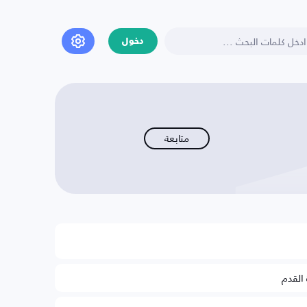
دخول
متابعة
 القدم