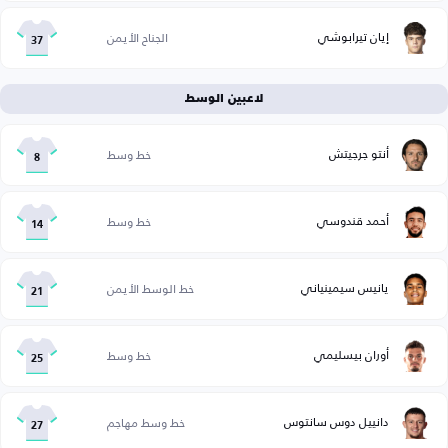
إيان تيرابوشي
الجناح الأيمن
37
لاعبين الوسط
أنتو جرجيتش
خط وسط
8
أحمد قندوسي
خط وسط
14
يانيس سيمينياني
خط الوسط الأيمن
21
أوران بيسليمي
خط وسط
25
دانييل دوس سانتوس
خط وسط مهاجم
27