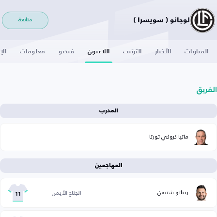
لوجانو ( سويسرا )
متابعة
المباريات
الأخبار
الترتيب
اللاعبون
فيديو
معلومات
الإ
الفريق
المدرب
ماتيا كروكي تورتا
المهاجمين
ريناتو شتيفن
الجناح الأيمن
11