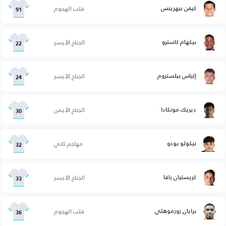
كيفن بيهرينس
قلب الهجوم
91
بيكهام كاسترو
الجناح الأيسر
22
إلياس بيلستروم
الجناح الأيسر
24
ديريك مونكادا
الجناح الأيمن
30
نيكولو بودو
مهاجم ثاني
32
كريستيان رافا
الجناح الأيسر
33
برايان زورموهلي
قلب الهجوم
36