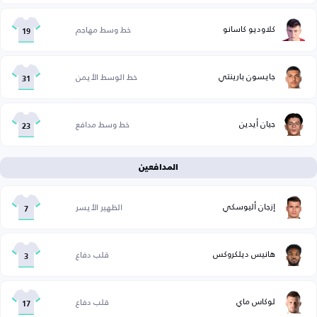
كلاوديو كاسانو
خط وسط مهاجم
19
جايسون بارينتي
خط الوسط الأيمن
31
جيان أيدين
خط وسط مدافع
23
المدافعين
إزجان أليوسكي
الظهير الأيسر
7
هانيس ديلكروكس
قلب دفاع
3
لوكاس ماي
قلب دفاع
17