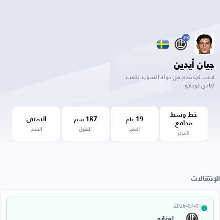
23
جيان أيدين
لاعب كرة قدم من دولة السويد يلعب
لنادي لوجانو
خط وسط
19
187
اليمنى
عام
سم
مدافع
العمر
الطول
القدم
المركز
الإنتقالات
2026-07-01
لوغانو