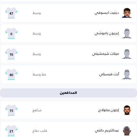
دينيت ايسوفي
وسط
47
إيريون راموشي
وسط
0
ميتات شيمشيتي
وسط
16
آرت فيسيلي
خط وسط
40
المدافعين
إجزون بجتولاي
مدافع
15
عبدالكريم دانتي
قلب دفاع
21