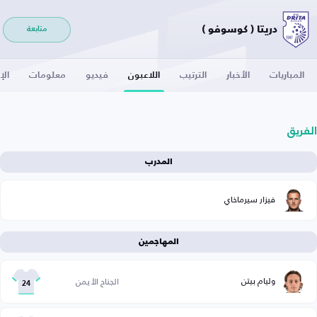
دريتا ( كوسوفو )
متابعة
المباريات
الأخبار
الترتيب
اللاعبون
فيديو
معلومات
الإ
الفريق
المدرب
فيزار سيرماخاي
المهاجمين
وليام بيتن
الجناح الأيمن
24