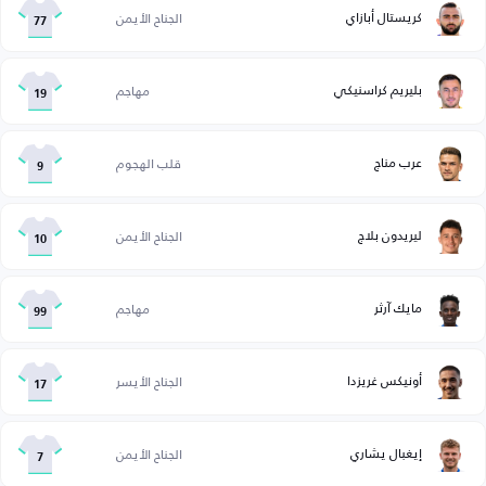
كريستال أبازاي
الجناح الأيمن
77
بليريم كراسنيكي
مهاجم
19
عرب مناج
قلب الهجوم
9
ليريدون بلاج
الجناح الأيمن
10
مايك آرثر
مهاجم
99
أونيكس غريزدا
الجناح الأيسر
17
إيغبال يشاري
الجناح الأيمن
7