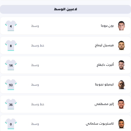
لاعبين الوسط
رون بروجا
وسط
4
فيسيل ليماج
خط وسط
8
ألبرت دابقاج
وسط
14
كيميلو نجوينا
وسط
93
إلير مصطفى
خط وسط
36
كاستريوت سلماني
وسط
0