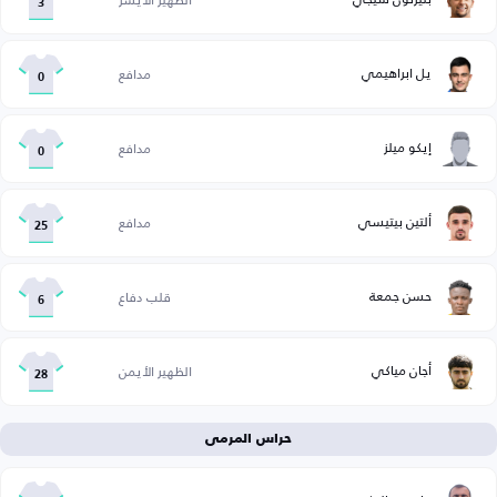
3
يل ابراهيمي
مدافع
0
إيكو ميلز
مدافع
0
ألتين بيتيسي
مدافع
25
حسن جمعة
قلب دفاع
6
أجان مياكي
الظهير الأيمن
28
حراس المرمى