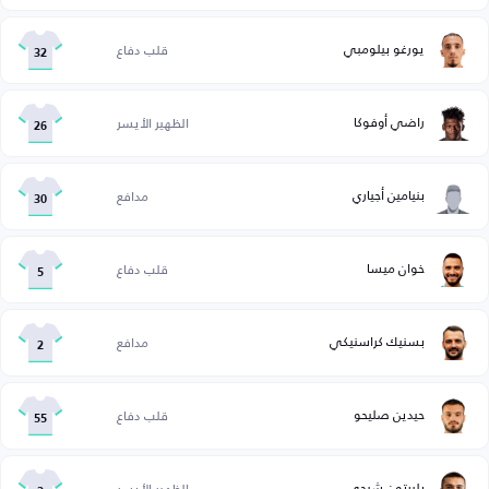
يورغو بيلومبي
قلب دفاع
32
راضي أوفوكا
الظهير الأيسر
26
بنيامين أجياري
مدافع
30
خوان ميسا
قلب دفاع
5
بسنيك كراسنيكي
مدافع
2
حيدين صليحو
قلب دفاع
55
بليرتون شيجي
الظهير الأيسر