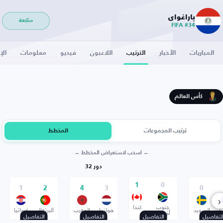
باراغواي
متابعة
FIFA #34
المباريات
الأخبار
الترتيب
اللاعبون
فيديو
معلومات
الإ
كأس العالم
ترتيب المجموعات
المخطط
← اسحب لاستعراض المخطط →
دور 32
1
0
1
2
4
3
0
‹
جنوب
كندا
ا
السويد
هولندا
المغرب
البرتغال
كرواتيا
أفريقيا
لتفاصيل
التفاصيل
التفاصيل
التفاصيل