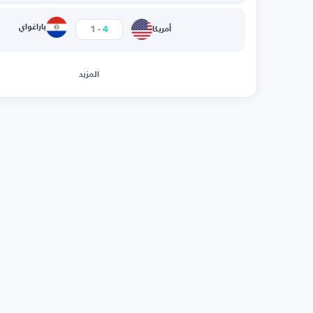
-
باراغواي
1
4
أمريكا
المزيد