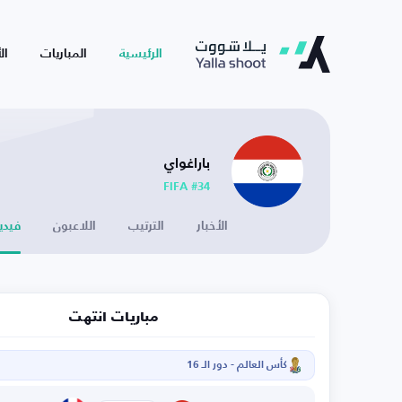
الرئيسية
المباريات
ال
باراغواي
FIFA #34
الأخبار
الترتيب
اللاعبون
فيدي
مباريات انتهت
كأس العالم - دور الـ 16