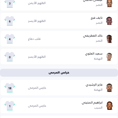
الظهير الأيمن
النصر
3
نايف فرج
الظهير الأيسر
النصر
6
خالد الغطريفي
قلب دفاع
النصر
4
سعيد العلوي
الظهير الأيسر
النهضة
0
حراس المرمى
فايز الرشيدي
حارس المرمى
النهضة
18
ابراهيم المخيني
حارس المرمى
السيب
1