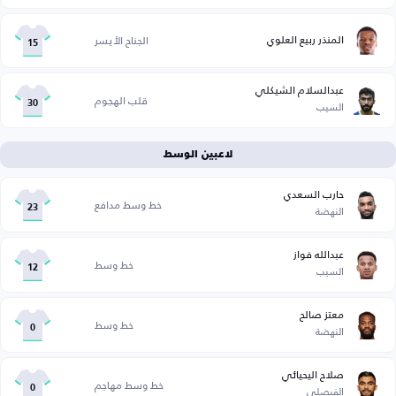
المنذر ربيع العلوي
الجناح الأيسر
15
عبدالسلام الشيكلي
قلب الهجوم
السيب
30
لاعبين الوسط
حارب السعدي
خط وسط مدافع
النهضة
23
عبدالله فواز
خط وسط
السيب
12
معتز صالح
خط وسط
النهضة
0
صلاح اليحيائي
خط وسط مهاجم
الفيصلي
0