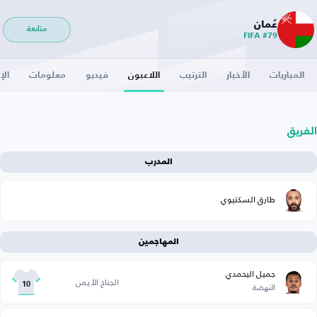
عُمان
متابعة
FIFA #79
المباريات
الأخبار
الترتيب
اللاعبون
فيديو
معلومات
الإ
الفريق
المدرب
طارق السكتيوي
المهاجمين
جميل اليحمدي
الجناح الأيمن
النهضة
10