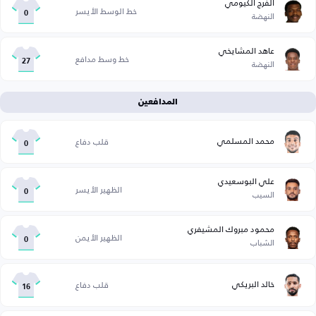
الفرج الكيومي
خط الوسط الأيسر
النهضة
0
عاهد المشايخي
خط وسط مدافع
النهضة
27
المدافعين
محمد المسلمي
قلب دفاع
0
علي البوسعيدي
الظهير الأيسر
السيب
0
محمود مبروك المشيفري
الظهير الأيمن
الشباب
0
خالد البريكي
قلب دفاع
16