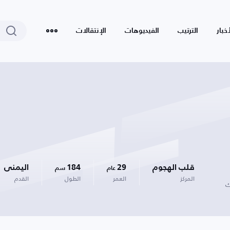
أخبار
الترتيب
الفيديوهات
الإنتقالات
قلب الهجوم
29
184
اليمنى
عام
سم
المركز
العمر
الطول
القدم
ك