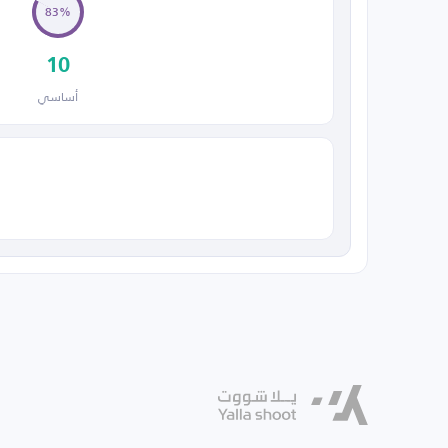
83%
10
أساسي