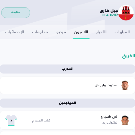
جبل طارق
متابعة
FIFA #202
المباريات
الأخبار
اللاعبون
فيديو
معلومات
الإحصائيات
الفريق
المدرب
سكوت وايزمان
المهاجمين
لي كاسيارو
قلب الهجوم
لينكولن ريد
7