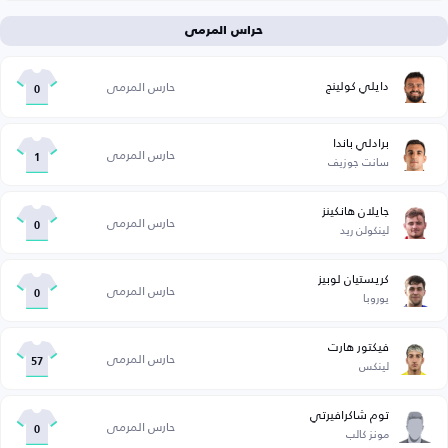
حراس المرمى
دايلي كولينج
حارس المرمى
0
برادلي باندا
حارس المرمى
سانت جوزيف
1
جايلان هانكينز
حارس المرمى
لينكولن ريد
0
كريستيان لوبيز
حارس المرمى
يوروبا
0
فيكتور هارت
حارس المرمى
لينكس
57
توم شاكرافيرتي
حارس المرمى
مونز كالب
0