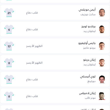
أيمن مويلحي
قلب دفاع
سانت جوزيف
21
برناردو لوبيز
قلب دفاع
لينكولن ريد
6
جايس أوليفيرو
الظهير الأيسر
برونو ماجيز
17
إيثان بريتو
الظهير الأيسر
لينكولن ريد
0
لوي أنيسلي
قلب دفاع
دوركينغ
5
إيثان لامبياس
قلب دفاع
مونز كالب
0
إيثان سانتوس