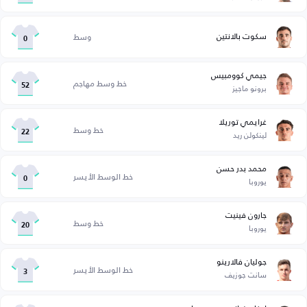
سكوت بالانتين
وسط
0
جيمي كوومبيس
خط وسط مهاجم
برونو ماجيز
52
غرايمي توريلا
خط وسط
لينكولن ريد
22
محمد بدر حسن
خط الوسط الأيسر
يوروبا
0
جارون فينيت
خط وسط
يوروبا
20
جوليان فالارينو
خط الوسط الأيسر
سانت جوزيف
3