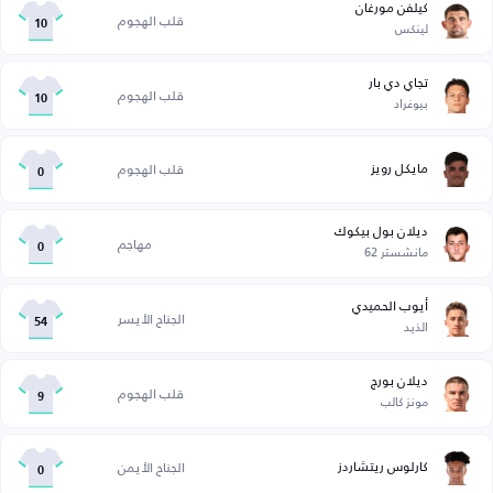
كيلفن مورغان
قلب الهجوم
لينكس
10
تجاي دي بار
قلب الهجوم
بيوغراد
10
مايكل رويز
قلب الهجوم
0
ديلان بول بيكوك
مهاجم
مانشستر 62
0
أيوب الحميدي
الجناح الأيسر
الذيد
54
ديلان بورج
قلب الهجوم
مونز كالب
9
كارلوس ريتشاردز
الجناح الأيمن
0