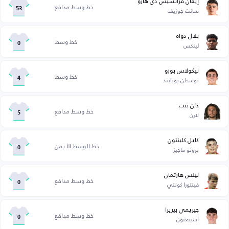
إيفان فرانسيس دي هارو
خط وسط مدافع
سانت جوزيف
53
بلال دواه
خط وسط
لينكس
0
نيكولاس بوزو
خط وسط
بوسطن يونايتد
4
دان بنت
خط وسط مدافع
لارن
5
كايل كلينتون
خط الوسط الأيمن
برونو ماجيز
0
نيلس هارتمان
خط وسط مدافع
فينتورا كونتي
0
جيريمي بيريرا
خط وسط مدافع
أشينغتون
0