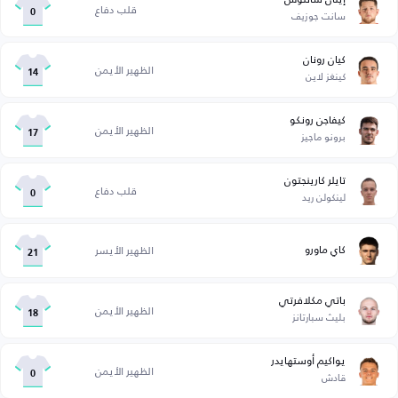
قلب دفاع
سانت جوزيف
0
كيان رونان
الظهير الأيمن
كينغز لاين
14
كيفاجن رونكو
الظهير الأيمن
برونو ماجيز
17
تايلر كارينجتون
قلب دفاع
لينكولن ريد
0
كاي ماورو
الظهير الأيسر
21
باتي مكلافرتي
الظهير الأيمن
بليث سبارتانز
18
يواكيم أوستهايدر
الظهير الأيمن
قادش
0