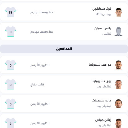
لوكا سكانلون
خط وسط مهاجم
بيرنلي U18
58
رافي عمران
خط وسط مهاجم
لينكس
0
المدافعين
جوزيف شيبولينا
الظهير الأيسر
0
روي تشيبولينا
قلب دفاع
لينكولن ريد
0
جاك سيرجينت
الظهير الأيمن
لينكولن ريد
0
إيثان جولي
الظهير الأيمن
لينكولن ريد
2