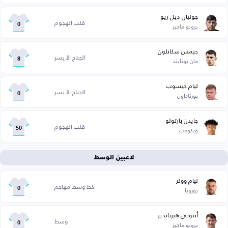
جوليان ديل ريو
قلب الهجوم
برونو ماجيز
0
جيمس سكانلون
الجناح الأيسر
مان يونايتد
8
ليام جيسوب
الجناح الأيسر
بورتاداون
0
جايدن بارتولو
قلب الهجوم
ويكومب
50
لاعبين الوسط
ليام ووكر
خط وسط مهاجم
يوروبا
0
أنتوني هيرنانديز
وسط
برونو ماجيز
0