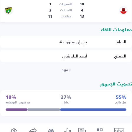
1
18
التسديدات
2
4
التسللات
11
13
مخالفات
معلومات اللقاء
القناة
بي إن سبورت 4
المعلق
أحمد البلوشي
المزيد
تصويت الجمهور
18%
27%
55%
جبل طارق
تعادل
جزر فيرجين البريطانية