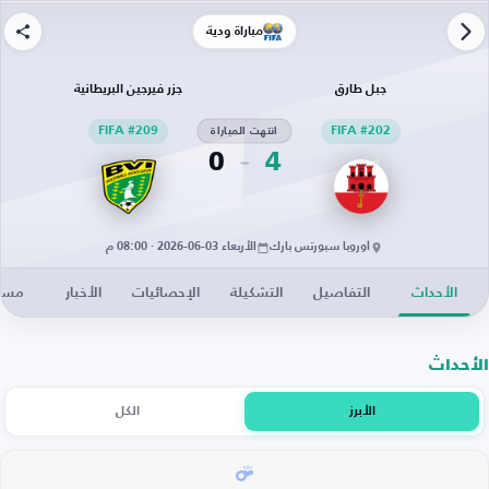
مباراة ودية
جبل طارق
جزر فيرجين البريطانية
FIFA #202
انتهت المباراة
FIFA #209
0
4
أوروبا سبورتس بارك
الأربعاء 03-06-2026 · 08:00 م
الأحداث
التفاصيل
التشكيلة
الإحصائيات
الأخبار
مساح
الأحداث
الأبرز
الكل