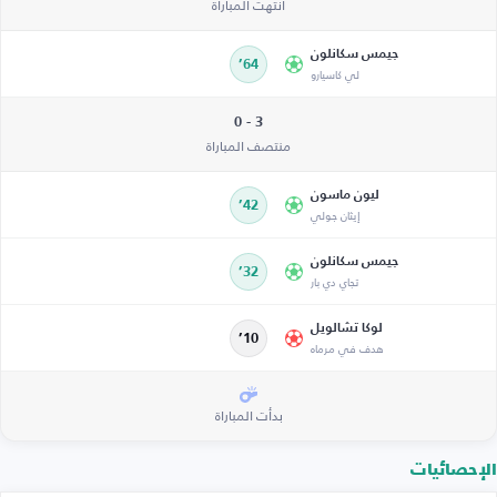
انتهت المباراة
جيمس سكانلون
64’
لي كاسيارو
3 - 0
منتصف المباراة
ليون ماسون
42’
إيثان جولي
جيمس سكانلون
32’
تجاي دي بار
لوكا تشالويل
10’
هدف في مرماه
بدأت المباراة
الإحصائيات