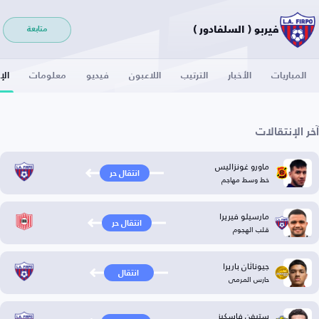
فيربو ( السلفادور )
متابعة
المباريات
الأخبار
الترتيب
اللاعبون
فيديو
معلومات
الإ
آخر الإنتقالات
ماورو غونزاليس
انتقال حر
خط وسط مهاجم
مارسيلو فيريرا
انتقال حر
قلب الهجوم
جيوناثان باريرا
انتقال
حارس المرمى
ستيفن فاسكيز