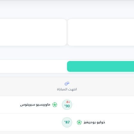
انتهت المباراة
+4
ماوريسيو سيريتوس
90’
خوليو رودريغيز
87’