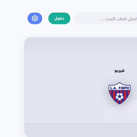
دخول
فيربو