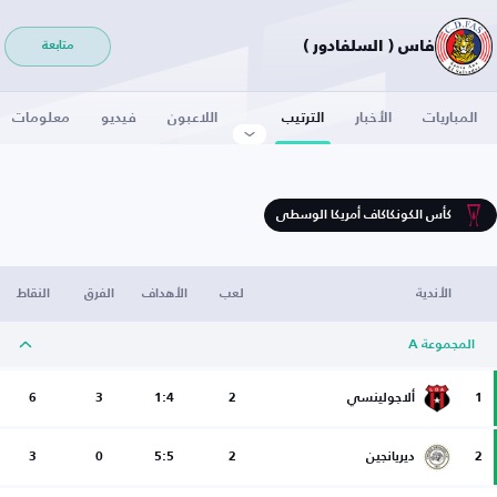
فاس ( السلفادور )
متابعة
المباريات
الأخبار
الترتيب
اللاعبون
فيديو
معلومات
كأس الكونكاكاف أمريكا الوسطى
الأندية
لعب
الأهداف
الفرق
النقاط
المجموعة A
1
ألاجولينسي
2
1:4
3
6
2
ديريانجين
2
5:5
0
3