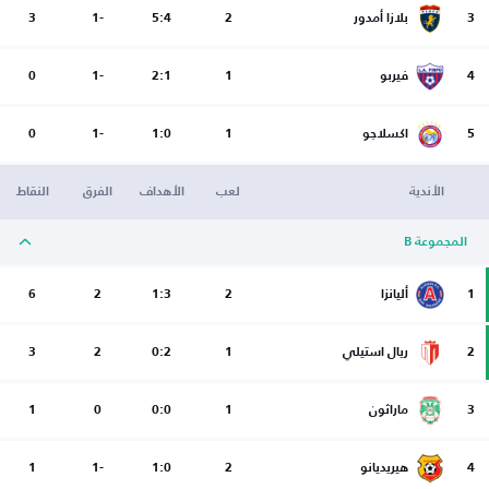
3
بلازا أمدور
2
5:4
-1
3
4
فيربو
1
2:1
-1
0
5
اكسلاجو
1
1:0
-1
0
الأندية
لعب
الأهداف
الفرق
النقاط
المجموعة B
1
أليانزا
2
1:3
2
6
2
ريال استيلي
1
0:2
2
3
3
ماراثون
1
0:0
0
1
4
هيريديانو
2
1:0
-1
1