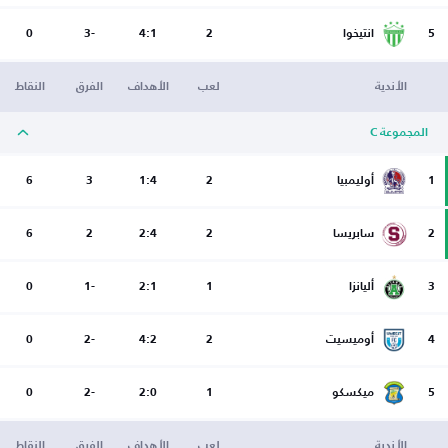
5
انتيخوا
2
4:1
-3
0
الأندية
لعب
الأهداف
الفرق
النقاط
المجموعة C
1
أوليمبيا
2
1:4
3
6
2
سابريسا
2
2:4
2
6
3
أليانزا
1
2:1
-1
0
4
أوميسيت
2
4:2
-2
0
5
ميكسكو
1
2:0
-2
0
الأندية
لعب
الأهداف
الفرق
النقاط