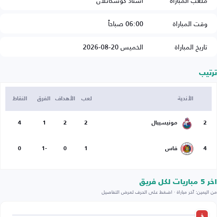
ملعب المباراة
استاد كوسكاتلان
وقت المباراة
06:00 صباحاً
تاريخ المباراة
الخميس 20-08-2026
ترتيب
الأندية
لعب
الأهداف
الفرق
النقاط
2
مونيسيبال
2
2
1
4
4
فاس
1
0
-1
0
اخر 5 مباريات لكل فريق
من اليمين: آخر مباراة · اضغط على الحرف لعرض التفاصيل
خ