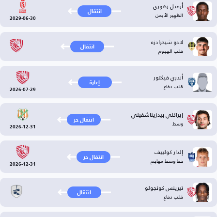
أرميل زهوري
انتقال
الظهير الأيمن
2029-06-30
لادو شيخرادزه
انتقال
قلب الهجوم
أندري فيكتور
إعارة
قلب دفاع
2026-07-29
إيراكلي بيدزيناشفيلي
انتقال حر
وسط
2026-12-31
إلدار كولييف
انتقال حر
خط وسط مهاجم
2026-12-31
تيرينس كونجولو
انتقال
قلب دفاع