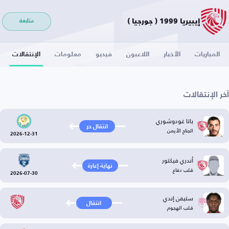
إيبيريا 1999 ( ‫جورجيا )
متابعة
المباريات
الأخبار
اللاعبون
فيديو
معلومات
الإنتقالات
آخر الإنتقالات
باتا غودوشوري
انتقال حر
الجناح الأيمن
2026-12-31
أندري فيكتور
نهاية إعارة
قلب دفاع
2026-07-30
ستيفن إندي
انتقال
قلب الهجوم