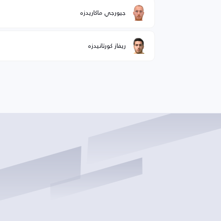
جيورجي ماكاريدزه
ريفاز كورتانيدزه