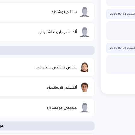
سابا جيغوشادزه
لثلاثاء 14-07-2026
ألكسندر جابرينداشفيلي
أربعاء 08-07-2026
ا
جمالي جيورجي جينجولافا
ألكسندر ناريمانيدزه
جيورجي جوجسادزه
حر