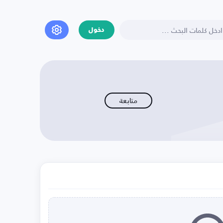
دخول
متابعة