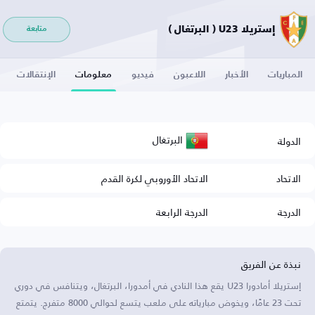
إستريلا U23 ( البرتغال )
متابعة
المباريات
الأخبار
اللاعبون
فيديو
معلومات
الإنتقالات
البرتغال
الدولة
الاتحاد
الاتحاد الأوروبي لكرة القدم
الدرجة
الدرجة الرابعة
نبذة عن الفريق
إستريلا أمادورا U23 يقع هذا النادي في أمدورا، البرتغال، ويتنافس في دوري
تحت 23 عامًا، ويخوض مبارياته على ملعب يتسع لحوالي 8000 متفرج. يتمتع