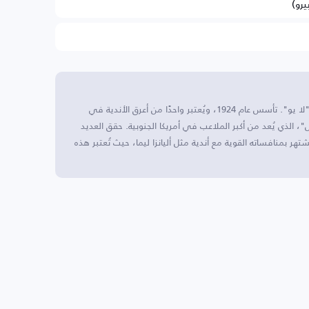
يرو)
يونيفرسيتاريو يقع في مدينة ليما، بيرو، ويُعرف بلقب "لا يو". تأسس عام 1924، ويُعتبر واحدًا من أعرق الأندية في
، الذي يُعد من أكبر الملاعب في أمريكا الجنوبية. حقق العديد
ر بمنافساته القوية مع أندية مثل أليانزا ليما، حيث تُعتبر هذه