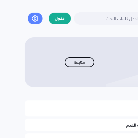
دخول
متابعة
 القدم