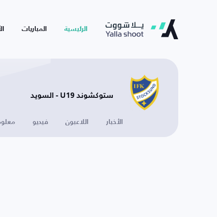
الرئيسية
المباريات
ال
ستوكشوند U19 - السويد
الأخبار
اللاعبون
فيديو
معلوم