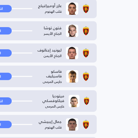
عازر أوميراغيكج
ان
قلب الهجوم
فتون توشا
ا
الجناح الأيسر
ليونيد إجناتوف
ا
الجناح الأيمن
فاسكو
فاسيليف
ا
حارس المرمى
ميتوديا
فيلكوفسكي
ان
حارس المرمى
جمال إيبيشي
ا
قلب الهجوم