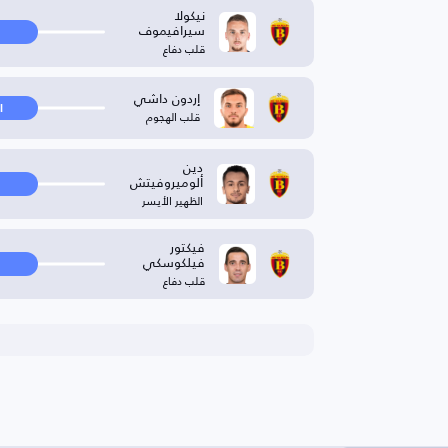
نيكولا
سيرافيموف
قلب دفاع
إردون داشي
ا
قلب الهجوم
دين
ألوميروفيتش
الظهير الأيسر
فيكتور
فيلكوسكي
قلب دفاع