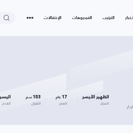
أخبار
الترتيب
الفيديوهات
الإنتقالات
الظهير الأيسر
17
183
اليسر
عام
سم
المركز
العمر
الطول
القدم
دار