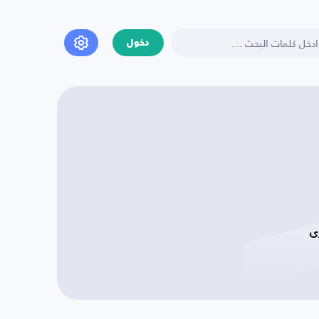
دخول
ى