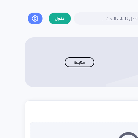
دخول
متابعة