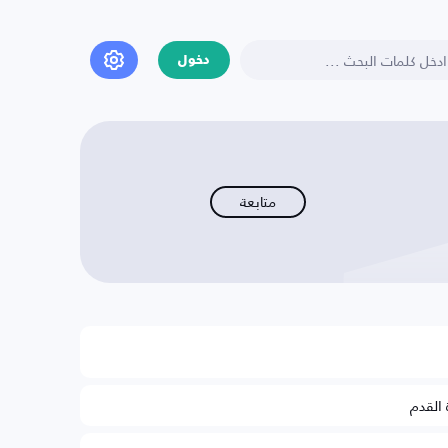
دخول
متابعة
 القدم