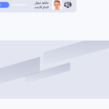
ماركو غرول
ا
الجناح الأيسر