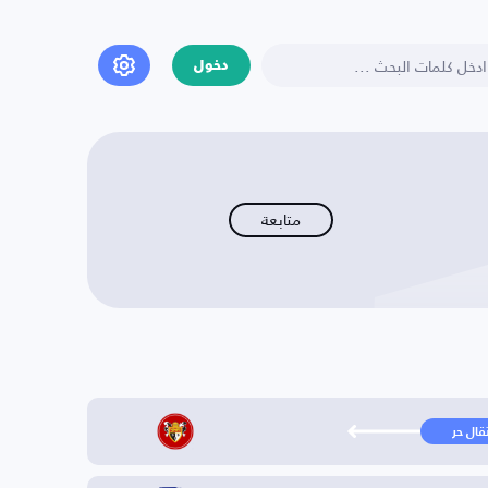
دخول
متابعة
تقال حر