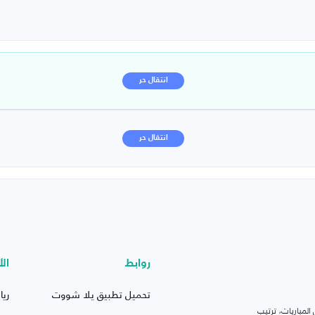
انتقال حر
انتقال حر
روابط
الأ
تحميل تطبيق يلا شووت
ريا
لمباريات، ترتيب