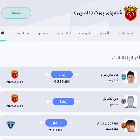
شنغهاي بورت ( الصين )
متابعة
المباريات
الأخبار
الترتيب
اللاعبون
فيديو
معلومات
الإ
آخر الإنتقالات
جاومي جراو
إعارة
خط وسط
259.0K €
2026-12-31
وي تشانغ
إعارة
مدافع
2026-12-31
رونغجون زيانغ
انتقال
خط وسط
13.0K €