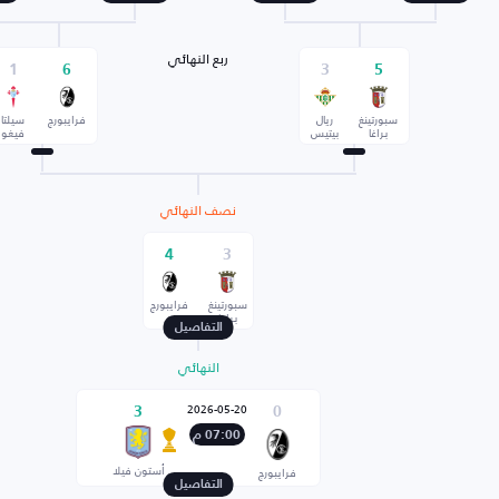
ربع النهائي
1
6
3
5
سبورتينغ
ريال
فرايبورج
سيلتا
براغا
بيتيس
فيغو
نصف النهائي
4
3
سبورتينغ
فرايبورج
براغا
التفاصيل
النهائي
2026-05-20
3
0
07:00 م
أستون فيلا
فرايبورج
التفاصيل