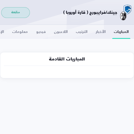
جينك/فرايبورج ( قارة أوروبا )
متابعة
المباريات
الأخبار
الترتيب
اللاعبون
فيديو
معلومات
الإ
المباريات القادمة