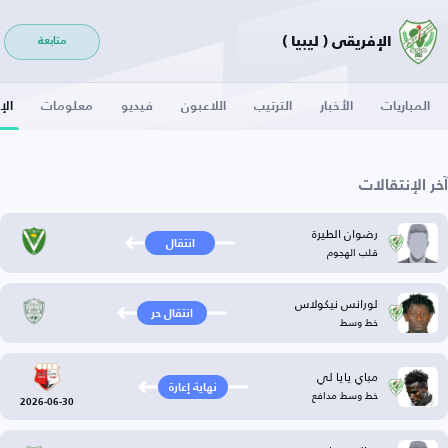
الإفريقي ( ليبيا )
متابعة
المباريات
الأخبار
الترتيب
اللاعبون
فيديو
معلومات
الإ
آخر الإنتقالات
رضوان الطيرة
انتقال
قلب الهجوم
لورانس نيكولاس
انتقال حر
خط وسط
مباي يايا لي
نهاية إعارة
خط وسط مدافع
2026-06-30