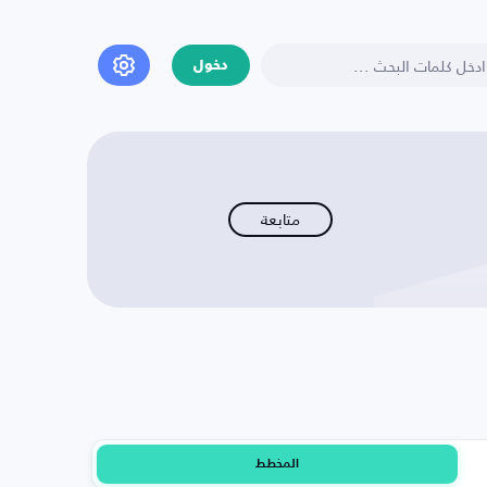
دخول
متابعة
المخطط