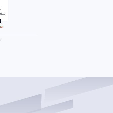
سفاي
نص
ر