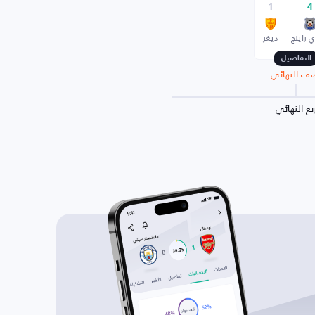
1
4
 راينج
دیغر
التفاصيل
ف النهائي
بع النهائي