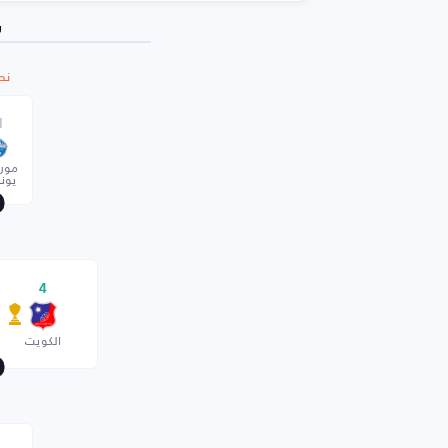
ر
نص
1
مور
يونا
4
الكويت