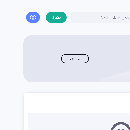
دخول
متابعة