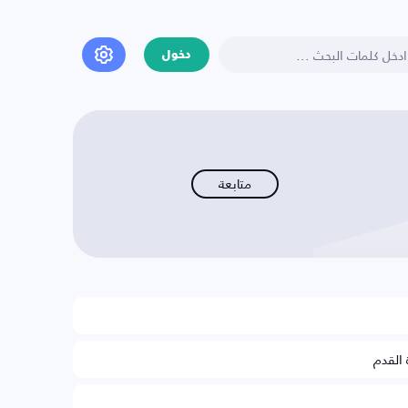
دخول
متابعة
 القدم