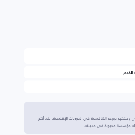
 القدم
ي ويشتهر بروحه التنافسية في الدوريات الإقليمية. لقد أنتج
له مؤسسة محبوبة في مدينته.