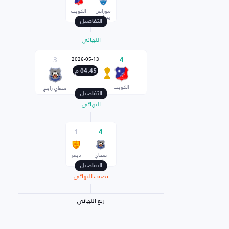
موراس
الكويت
يونايتد
التفاصيل
النهائي
2026-05-13
3
4
04:45 م
الكويت
سفاي راينج
التفاصيل
النهائي
1
4
سفاي
دیغر
راينج
التفاصيل
نصف النهائي
ربع النهائي