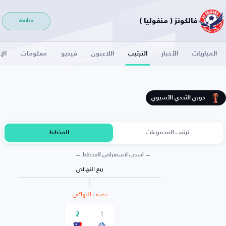
فالكونز ( منغوليا )
متابعة
المباريات
الأخبار
الترتيب
اللاعبون
فيديو
معلومات
الإ
دوري التحدي الآسيوي
ترتيب المجموعات
المخطط
← اسحب لاستعراض المخطط →
ربع النهائي
نصف النهائي
2
1