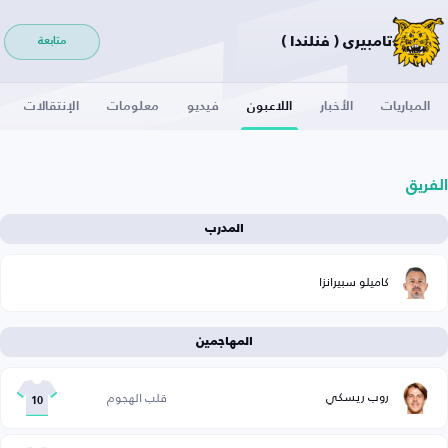
تامبيري ( فنلندا )
متابعة
المباريات
الأخبار
اللاعبون
فيديو
معلومات
الإنتقالات
الفريق
المدرب
كاميلو سبيرانزا
المهاجمين
روب ريسكي
قلب الهجوم
10