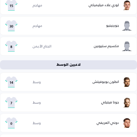
لوري علاء ميليميكي
مهاجم
15
جورجينيو
مهاجم
30
مكسيم ستيوبين
الجناح الأيمن
8
لاعبين الوسط
انطون بوبوفيتش
وسط
14
جونا فيتيلي
وسط
7
دوني العريفي
وسط
0