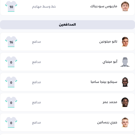
ماريوس سودرباك
خط وسط مهاجم
10
المدافعين
تاتو ميتونين
مدافع
16
آبو مينباي
مدافع
0
سينابو بينجا سامبا
مدافع
0
محمد عمر
مدافع
0
جيري ريسانين
مدافع
0