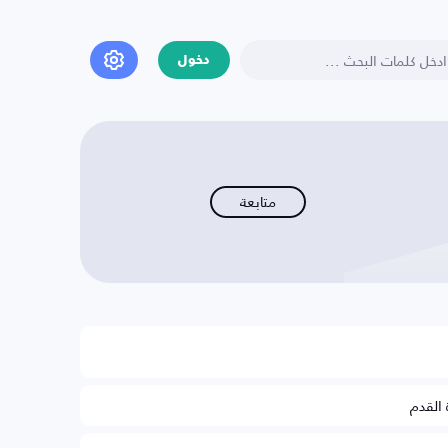
دخول
متابعة
 القدم