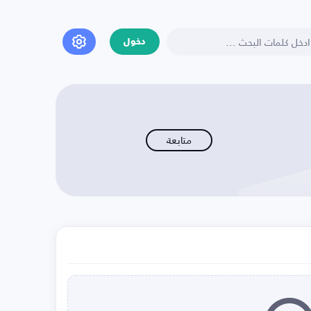
دخول
متابعة