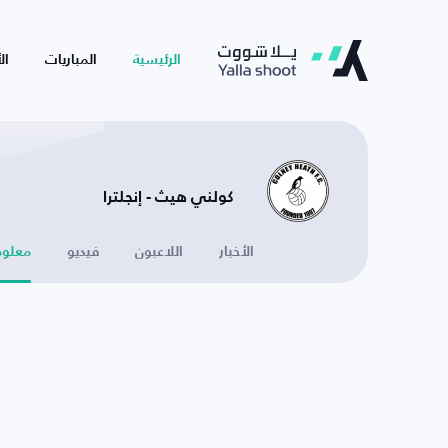
الرئيسية
المباريات
ال
كولني هيث - إنجلترا
الأخبار
اللاعبون
فيديو
معلوم