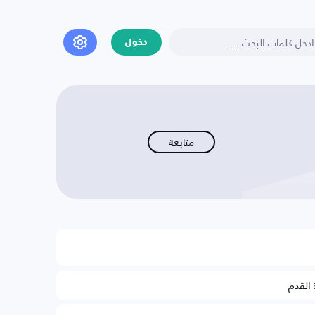
دخول
متابعة
 القدم