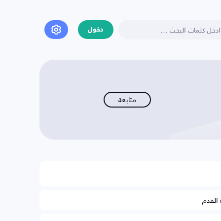
دخول
متابعة
 القدم