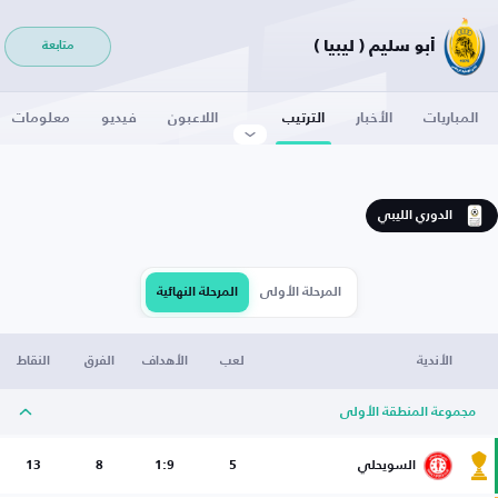
أبو سليم ( ليبيا )
متابعة
المباريات
الأخبار
الترتيب
اللاعبون
فيديو
معلومات
الدوري الليبي
المرحلة الأولى
المرحلة النهائية
الأندية
لعب
الأهداف
الفرق
النقاط
مجموعة المنطقة الأولى
السويحلي
5
1:9
8
13