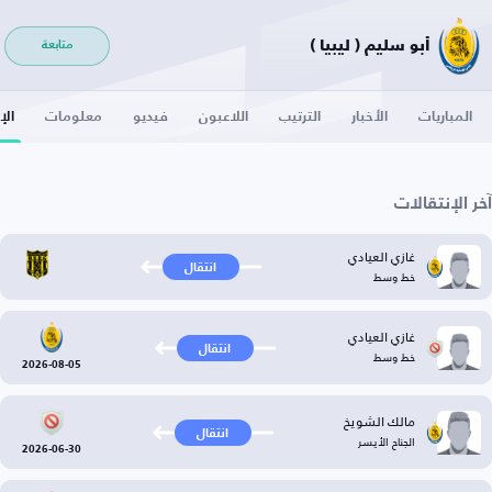
أبو سليم ( ليبيا )
متابعة
المباريات
الأخبار
الترتيب
اللاعبون
فيديو
معلومات
الإ
آخر الإنتقالات
غازي العيادي
انتقال
خط وسط
غازي العيادي
انتقال
خط وسط
2026-08-05
مالك الشويخ
انتقال
الجناح الأيسر
2026-06-30