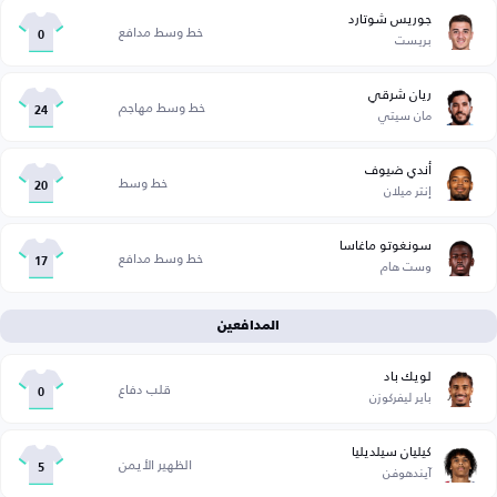
جوريس شوتارد
خط وسط مدافع
بريست
0
ريان شرقي
خط وسط مهاجم
مان سيتي
24
أندي ضيوف
خط وسط
إنتر ميلان
20
سونغوتو ماغاسا
خط وسط مدافع
وست هام
17
المدافعين
لويك باد
قلب دفاع
باير ليفركوزن
0
كيليان سيلديليا
الظهير الأيمن
آيندهوفن
5