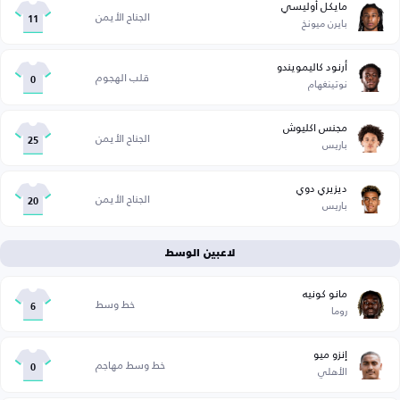
مايكل أوليسي
الجناح الأيمن
بايرن ميونخ
11
أرنود كاليمويندو
قلب الهجوم
نوتينغهام
0
مجنس اكليوش
الجناح الأيمن
باريس
25
ديزيري دوي
الجناح الأيمن
باريس
20
لاعبين الوسط
مانو كونيه
خط وسط
روما
6
إنزو ميو
خط وسط مهاجم
الأهلي
0