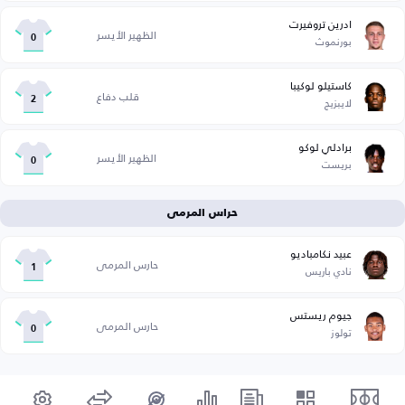
ادرين تروفيرت
الظهير الأيسر
بورنموث
0
كاستيلو لوكيبا
قلب دفاع
لايبزيج
2
برادلي لوكو
الظهير الأيسر
بريست
0
حراس المرمى
عبيد نكامباديو
حارس المرمى
نادي باريس
1
جيوم ريستس
حارس المرمى
تولوز
0