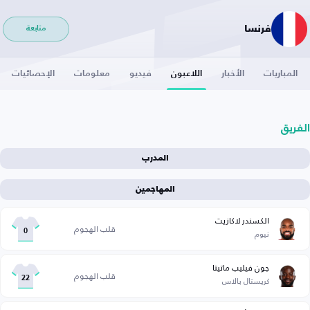
فرنسا
متابعة
المباريات
الأخبار
اللاعبون
فيديو
معلومات
الإحصائيات
الفريق
المدرب
المهاجمين
الكسندر لاكازيت
قلب الهجوم
نيوم
0
جون فيليب ماتيتا
قلب الهجوم
كريستال بالاس
22