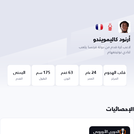
أرنود كاليمويندو
لاعب كرة قدم من دولة فرنسا يلعب
لنادي نوتينغهام
قلب الهجوم
24
63
175
اليمنى
عام
كغم
سم
المركز
العمر
الوزن
الطول
القدم
الإحصائيات
الدوري الأوروبي